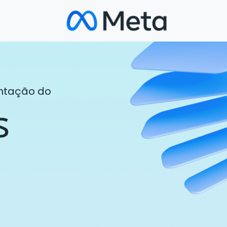
entação do
s