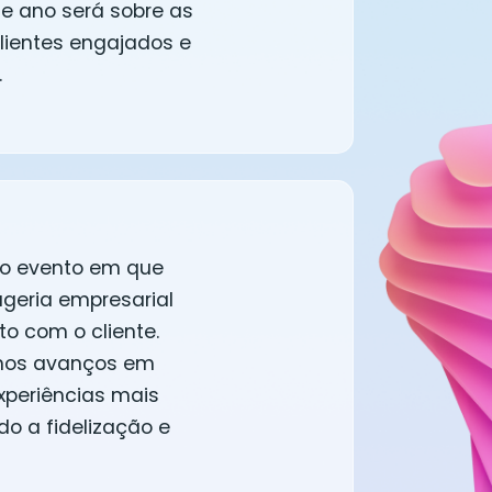
te ano será sobre as
lientes engajados e
.
, o evento em que
ageria empresarial
o com o cliente.
imos avanços em
xperiências mais
o a fidelização e