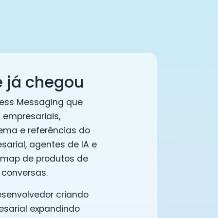
e já chegou
ness Messaging que
 empresariais,
ema e referências do
rial, agentes de IA e
admap de produtos de
 conversas.
esenvolvedor criando
sarial expandindo